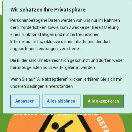
Landesverband Aphasie und Schlaganfall Baden-Württemberg e.V.
Wir schätzen Ihre Privatsphäre
Personenbezogene Daten werden von uns nur im Rahmen
der Erforderlichkeit sowie zum Zwecke der Bereitstellung
eines funktionsfähigen und nutzerfreundlichen
Internetauftritts, inklusive seiner Inhalte und der dort
Über Aphasie („Sprachverlust“)
angebotenen Leistungen, verarbeitet.
Wer seine Sprache verliert,
Die Bilder sind urheberrechtlich geschützt und dürfen weder
verliert seine Umgebung,
heruntergeladen noch weitergeleitet werden
wer seine Umgebung verliert,
Wenn Sie auf "Alle akzeptieren" klicken, erklären Sie sich mit
verliert sich selbst.
unseren Bedingen einverstanden
Anpassen
Alles ablehnen
Alle akzeptieren