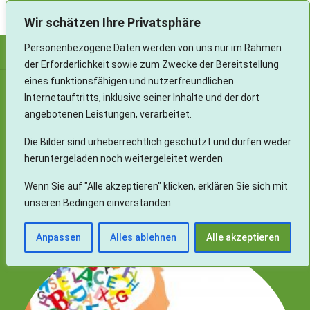
Landesverband Aphasie und Schlaganfall Baden-Württemberg e.V.
Wir schätzen Ihre Privatsphäre
Personenbezogene Daten werden von uns nur im Rahmen
der Erforderlichkeit sowie zum Zwecke der Bereitstellung
eines funktionsfähigen und nutzerfreundlichen
Internetauftritts, inklusive seiner Inhalte und der dort
Was ist Aphasie
angebotenen Leistungen, verarbeitet.
Die Bilder sind urheberrechtlich geschützt und dürfen weder
heruntergeladen noch weitergeleitet werden
Ich habe meine Sprache verloren
Wenn Sie auf "Alle akzeptieren" klicken, erklären Sie sich mit
unseren Bedingen einverstanden
– nicht meinen Verstand –
Anpassen
Alles ablehnen
Alle akzeptieren