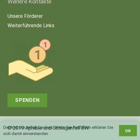
Weitere Kontakte
Unsere Förderer
Weiterführende Links
SPENDEN
© 2019 Aphasie und Schlaganfall BW
Die Website enhält Cookies, Wenn Sie fortfahren erklären Sie
OK
sich damit einverstanden