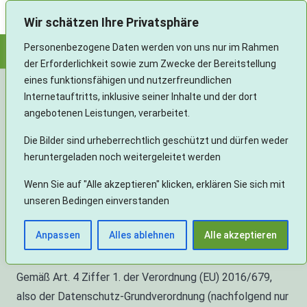
Landesverband Aphasie und Schlaganfall Baden-Württemberg e.V.
Wir schätzen Ihre Privatsphäre
Personenbezogene Daten werden von uns nur im Rahmen
der Erforderlichkeit sowie zum Zwecke der Bereitstellung
Datenschutzerkläru
eines funktionsfähigen und nutzerfreundlichen
Internetauftritts, inklusive seiner Inhalte und der dort
angebotenen Leistungen, verarbeitet.
Die Bilder sind urheberrechtlich geschützt und dürfen weder
Personenbezogene Daten (nachfolgend zumeist nur
heruntergeladen noch weitergeleitet werden
„Daten“ genannt) werden von uns nur im Rahmen der
Wenn Sie auf "Alle akzeptieren" klicken, erklären Sie sich mit
Erforderlichkeit sowie zum Zwecke der Bereitstellung
unseren Bedingen einverstanden
eines funktionsfähigen und nutzerfreundlichen
Internetauftritts, inklusive seiner Inhalte und der dort
Anpassen
Alles ablehnen
Alle akzeptieren
angebotenen Leistungen, verarbeitet.
Gemäß Art. 4 Ziffer 1. der Verordnung (EU) 2016/679,
also der Datenschutz-Grundverordnung (nachfolgend nur