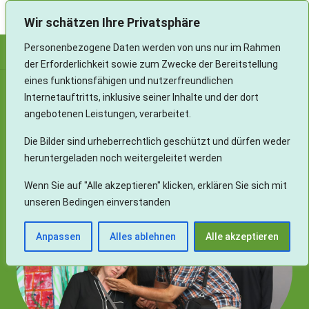
Landesverband Aphasie und Schlaganfall Baden-Württemberg e.V.
Wir schätzen Ihre Privatsphäre
Personenbezogene Daten werden von uns nur im Rahmen
der Erforderlichkeit sowie zum Zwecke der Bereitstellung
eines funktionsfähigen und nutzerfreundlichen
Theatergruppe
Internetauftritts, inklusive seiner Inhalte und der dort
angebotenen Leistungen, verarbeitet.
Auch Menschen mit einer Sprachbehinderung
(Aphasie) können Theater spielen und Spaß
Die Bilder sind urheberrechtlich geschützt und dürfen weder
daran haben.
heruntergeladen noch weitergeleitet werden
Wenn Sie auf "Alle akzeptieren" klicken, erklären Sie sich mit
unseren Bedingen einverstanden
Anpassen
Alles ablehnen
Alle akzeptieren