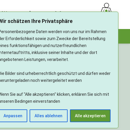
ürttemberg e.V.
Wir schätzen Ihre Privatsphäre
Personenbezogene Daten werden von uns nur im Rahmen
te
Aphasie
Schlaganfall
Mitmachen
der Erforderlichkeit sowie zum Zwecke der Bereitstellung
eines funktionsfähigen und nutzerfreundlichen
Internetauftritts, inklusive seiner Inhalte und der dort
angebotenen Leistungen, verarbeitet.
Die Bilder sind urheberrechtlich geschützt und dürfen weder
heruntergeladen noch weitergeleitet werden
Wenn Sie auf "Alle akzeptieren" klicken, erklären Sie sich mit
unseren Bedingen einverstanden
Anpassen
Alles ablehnen
Alle akzeptieren