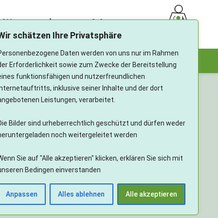
ürttemberg e.V.
Wir schätzen Ihre Privatsphäre
Personenbezogene Daten werden von uns nur im Rahmen
te
Aphasie
Schlaganfall
Mitmachen
der Erforderlichkeit sowie zum Zwecke der Bereitstellung
eines funktionsfähigen und nutzerfreundlichen
Internetauftritts, inklusive seiner Inhalte und der dort
angebotenen Leistungen, verarbeitet.
Die Bilder sind urheberrechtlich geschützt und dürfen weder
heruntergeladen noch weitergeleitet werden
Wenn Sie auf "Alle akzeptieren" klicken, erklären Sie sich mit
unseren Bedingen einverstanden
Anpassen
Alles ablehnen
Alle akzeptieren