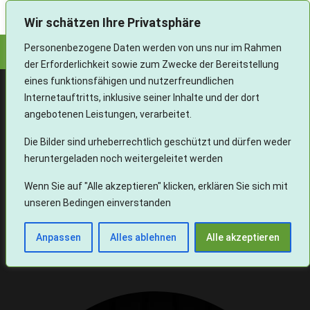
Landesverband Aphasie und Schlaganfall Baden-Württemberg e.V.
Wir schätzen Ihre Privatsphäre
Personenbezogene Daten werden von uns nur im Rahmen
der Erforderlichkeit sowie zum Zwecke der Bereitstellung
eines funktionsfähigen und nutzerfreundlichen
Internetauftritts, inklusive seiner Inhalte und der dort
angebotenen Leistungen, verarbeitet.
Die Bilder sind urheberrechtlich geschützt und dürfen weder
heruntergeladen noch weitergeleitet werden
Nachruf Gunther Lacroix
Wenn Sie auf "Alle akzeptieren" klicken, erklären Sie sich mit
unseren Bedingen einverstanden
Anpassen
Alles ablehnen
Alle akzeptieren
Wir trauern um unseren Ehrenvorsitzenden Gunther Lacroix.
Lieber Gunther, wir werden unseren Weg auch in Deinem Sinne weitergehen.