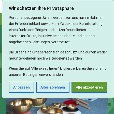
Landesverband Aphasie und Schlaganfall Baden-Württemberg e.V.
Wir schätzen Ihre Privatsphäre
Personenbezogene Daten werden von uns nur im Rahmen
der Erforderlichkeit sowie zum Zwecke der Bereitstellung
eines funktionsfähigen und nutzerfreundlichen
2019 Löwenstein
Internetauftritts, inklusive seiner Inhalte und der dort
angebotenen Leistungen, verarbeitet.
Das Seminar für „Junge, Aktive Aphasiker“ bietet den
Die Bilder sind urheberrechtlich geschützt und dürfen weder
Teilnehmern eine Plattform der Kommunikation und des
heruntergeladen noch weitergeleitet werden
gegenseitigen Motivieren.
Wenn Sie auf "Alle akzeptieren" klicken, erklären Sie sich mit
unseren Bedingen einverstanden
Anpassen
Alles ablehnen
Alle akzeptieren